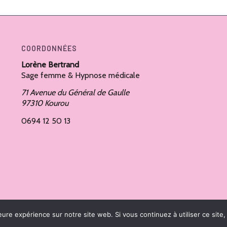
COORDONNÉES
Lorène Bertrand
Sage femme & Hypnose médicale
71 Avenue du Général de Gaulle
97310 Kourou
0694 12 50 13
eure expérience sur notre site web. Si vous continuez à utiliser ce sit
-
Mentions Légales
-
Enfold Theme by Kriesi