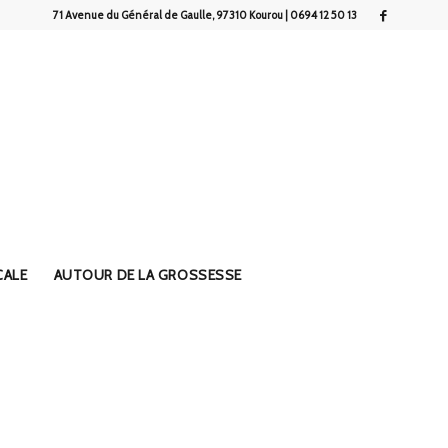
71 Avenue du Général de Gaulle, 97310 Kourou | 0694 12 50 13
CALE
AUTOUR DE LA GROSSESSE